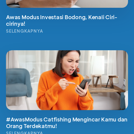
Awas Modus Investasi Bodong, Kenali Ciri-
cirinya!
SELENGKAPNYA
#AwasModus Catfishing Mengincar Kamu dan
Orang Terdekatmu!
SELENGKAPNYA